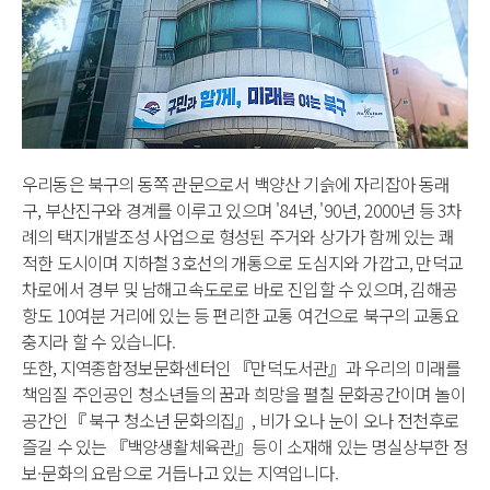
우리동은 북구의 동쪽 관문으로서 백양산 기슭에 자리잡아 동래
구, 부산진구와 경계를 이루고 있으며 '84년, '90년, 2000년 등 3차
례의 택지개발조성 사업으로 형성된 주거와 상가가 함께 있는 쾌
적한 도시이며 지하철 3호선의 개통으로 도심지와 가깝고, 만덕교
차로에서 경부 및 남해고속도로로 바로 진입할 수 있으며, 김해공
항도 10여분 거리에 있는 등 편리한 교통 여건으로 북구의 교통요
충지라 할 수 있습니다.
또한, 지역종합정보문화센터인 『만덕도서관』과 우리의 미래를
책임질 주인공인 청소년들의 꿈과 희망을 펼칠 문화공간이며 놀이
공간인『 북구 청소년 문화의집』, 비가 오나 눈이 오나 전천후로
즐길 수 있는 『백양생활체육관』등이 소재해 있는 명실상부한 정
보·문화의 요람으로 거듭나고 있는 지역입니다.