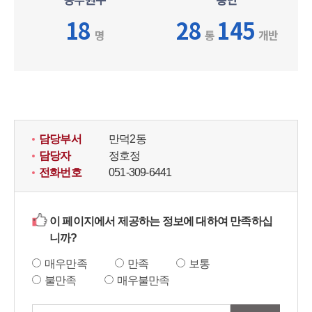
18
28
145
명
통
개반
담당부서
만덕2동
담당자
정호정
전화번호
051-309-6441
이 페이지에서 제공하는 정보에 대하여 만족하십
니까?
매우만족
만족
보통
불만족
매우불만족