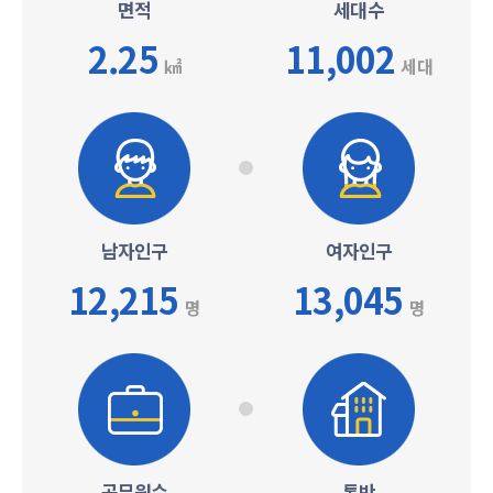
면적
세대수
2.25
11,002
㎢
세대
남자인구
여자인구
12,215
13,045
명
명
공무원수
통반