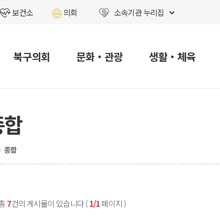
보건소
의회
소속기관 누리집
북구의회
문화‧관광
생활‧체육
종합
종합
총
7
건의 게시물이 있습니다 (
1/1
페이지 )