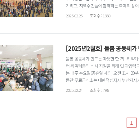
기리고, 지역주민들이 함께하는 축제의 장이 
신밟기와 민속 민요, 색소폰, 트로트 장구 
2025.02.25
조회수 : 1338
어 모델들의 한복 패션쇼, 월령기원제, 달집
등)이 진행되었으며, 구민들의 간절한 소원
장식했다. 이번 행사는 코로나 이후 6년 만
참여해 지역사회의 화합을 도모하는 중요한 자리
[2025년2월호] 돌봄 공동체가
돌봄 공동체가 만드는 따뜻한 한 끼 취약계층
터 취약계층의 식사 지원을 위해 민·관협력
는 매주 수요일(공휴일 제외) 오전 11시 2
동안 무료급식소는 대한적십자사 부산지사가 20
에 따라 북구는 공백을 막기 위해 급식소를 
2025.12.24
조회수 : 796
자사봉사회 북구지구협의회, 국제라이온스협
안정적인 급식체계를 마련했다. 협약에 따라
조리 등을 맡고 있다. 이렇듯 참여와 협력
있다. 매달 익명의 주민이 쌀 20kg 5포를
1
역사회에 따뜻한 나눔의 손길이 이어지고 있다.