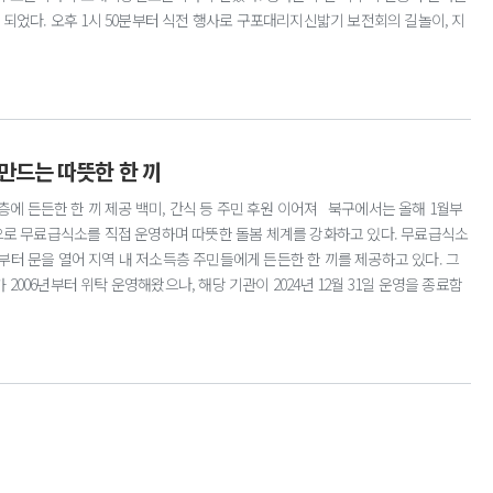
되었다. 오후 1시 50분부터 식전 행사로 구포대리지신밟기 보전회의 길놀이, 지
등 초청 공연 행사가 펼쳐졌고, 오후 4시부터 시작되는 본행사에서는 개회식, 시니
 점화 등이 진행되었다. 또한 부대 행사로는 민속놀이 체험(떡매치기, 제기차기
을 담은 소원소지와 한 해의 액운을 태워서 날리는 달집태우기는 행사의 대미를
에 재개되는 대규모 전통 행사로, 지역주민들의 큰 호응속에 다양한 문화 단체들이
가 되었다. 문의 문화관광과 ☎309-4065
 만드는 따뜻한 한 끼
에 든든한 한 끼 제공 백미, 간식 등 주민 후원 이어져 북구에서는 올해 1월부
으로 무료급식소를 직접 운영하며 따뜻한 돌봄 체계를 강화하고 있다. 무료급식소
0분부터 문을 열어 지역 내 저소득층 주민들에게 든든한 한 끼를 제공하고 있다. 그
06년부터 위탁 운영해왔으나, 해당 기관이 2024년 12월 31일 운영을 종료함
직접 운영하기로 결정했다. 구는 지난해 12월 16일 북구새마을부녀회, 대한적십
회 새부산라이온스클럽, 공인산업물류협회 등 봉사단체 4곳과 협약을 체결하고
 북구는 시설 운영관리를 담당하고 참여단체들은 부식비 등을 부담하여 배식과
의 방식으로 급식소를 이끌어가고 있으며 무료급식소의 이용자도 꾸준히 증가하고
 꾸준히 전달하고 있는 가운데 각 단체 및 개인이 간식 등 다양한 후원이 잇따르며 지
 문의 복지정책과 ☎309-5121