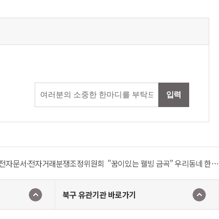
입력
전자문서·전자거래분쟁조정위원회
"꿈이있는 웰빙 금곡" 우리동네 한바퀴 걷기 코스
북구 유관기관 바로가기