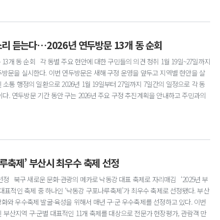
 민현준)의 공동 응모작인 ‘청사 산책’을 최종 당선작으로 선정했다. 당선작으
화를 이루는 숲속 공공청사를 강조하였다. 또한 보행자와 차량 동선의 구분을 통한
 등 편의성에 대하여 높은 평가를 받았다. 구는 당선된 업체와 기본 및 실시설계
9년 말 준공을 목표로 사업을 추진할 계획이다. 문의 미래전략과 ☎309-5412
목소리 듣는다…2026년 연두방문 13개 동 순회
 13개 동 순회 각 동별 주요 현안에 대한 구민들의 의견 청취 1월 19일~27일까지
두방문을 실시한다. 이번 연두방문은 새해 구정 운영을 앞두고 지역별 현안을 살
소통 행정의 일환으로 2026년 1월 19일부터 27일까지 7일간의 일정으로 각 동
. 연두방문 기간 동안 구는 2026년 주요 구정 추진계획을 안내하고 주민과의
주요 현안에 대한 다양한 의견을 청취할 계획이다. 특히, 현장에서 접수된 일상생
토를 거쳐 향후 구정 운영에 활용될 예정이다. 북구는 이번 연두방문을 통해 구정
역 현안에 대한 해법을 현장에서 함께 찾는 소통 중심의 행정을 강화할 방침이다.
나루축제’ 부산시 최우수 축제 선정
선정 북구 새로운 문화·관광의 메카로 낙동강 대표 축제로 자리매김 ‘2025년 부
 대표적인 축제 중 하나인 ‘낙동강 구포나루축제’가 최우수 축제로 선정됐다. 부산
화와 우수축제 발굴·육성을 위해서 매년 구·군 우수축제를 선정하고 있다. 이번
개최된 부산지역 구·군별 대표적인 11개 축제를 대상으로 전문가 현장평가, 관람객 만