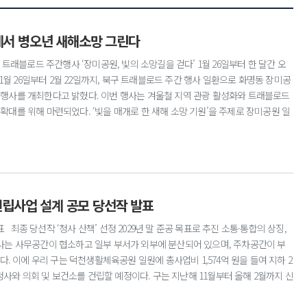
에서 병오년 새해소망 그린다
블로드 주간행사 ‘장미공원, 빛의 소망길을 걷다’ 1월 26일부터 한 달간 오
 1월 26일부터 2월 22일까지, 북구 트래블로드 주간 행사 일환으로 화명동 장미공
’ 행사를 개최한다고 밝혔다. 이번 행사는 겨울철 지역 관광 활성화와 트래블로드
 확대를 위해 마련되었다. ‘빛을 매개로 한 새해 소망 기원’을 주제로 장미공원 일
겨울밤 산책형 문화행사로 운영된다. 행사 기간동안 장미공원 곳곳에는 빛의 길
이 조성돼 방문객들이 산책하듯 걸으며 자유롭게 관람할 수 있도록 구성된다. 특히
억을 남길 수 있는 포토존은 겨울밤 사진 명소로 주목받을 것으로 기대된다. 행사
 저녁에 열릴 예정이다. 식전 공연을 시작으로 점등 퍼포먼스가 이어지며, 장미공원
함께 나눌 예정이다. 행사의 야간 경관조명은 매일 오후 5시부터 10시까지 운영
 건립사업 설계 공모 당선작 발표
관람할 수 있다. 북구 관계자는 “이번 행사가 겨울철 북구를 대표하는 새로운 야간
빛과 공간이 어우러진 장미공원에서 구민과 방문객 모두가 따뜻한 새해의 소망과
 최종 당선작 ‘청사 산책’ 선정 2029년 말 준공 목표로 추진 소통·통합의 상징,
래전략과 ☎309-5422
청사는 사무공간이 협소하고 일부 부서가 외부에 분산되어 있으며, 주차공간이 부
. 이에 우리 구는 덕천생활체육공원 일원에 총사업비 1,574억 원을 들여 지하 2
 구 청사와 의회 및 보건소를 건립할 예정이다. 구는 지난해 11월부터 올해 2월까지 신
지난 7일 13개 업체의 공모안에 대해 심사한 결과, ㈜일신설계종합건축사사무소