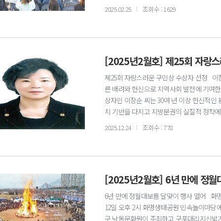
족도 조사, 빅데이터 분석과 축제육성위원회
2025.02.25
조회수 : 1629
와 전통을 연계한 콘텐츠 확충, 아름다운 
피크닉 콘텐츠 운영 등에서 좋은 점수를 받아
구포나루축제가 부산시 구·군 최우수 축제로 
도록 최선을 다할 계획이다. 문의 문화관광과 ☎
[2025년2월호] 제25회 자랑
제25회 자랑스러운 구민상 수상자 선정 이장
른 배려와 헌신으로 지역사회 발전에 기여한 공
상자인 이장순 씨는 30여 년 이상 헌신적
치 기반을 다지고 지방분권의 실질적 정착에
이웃사랑을 실천해 온 인물이다. 독거어르신
2025.12.24
조회수 : 778
신희섭 씨는 미등록 경로당에 벽지와 장판을 
4114
[2025년2월호] 6년 만에 정
6년 만에 정월대보름 달맞이 행사 열어 
12일 오후 2시 화명생태공원 민속놀이마당에서
구 낙동문화원이 주최하고 구포대리지신밟기