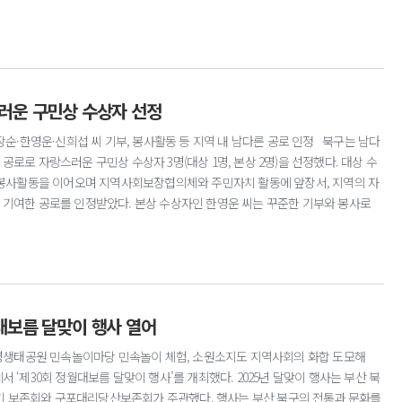
의 심의를 거쳐 진행됐다. 낙동강 구포나루축제는 구포나루터·구포시장 등 역사
낙동강변의 생태자원을 활용한 놀이·체험 프로그램과 노을·야경 배경의 감성 힐링
 최우수 축제로 선정되어 부산시 보조금 3,000만 원을 지원받게 되었다. 낙동강
지정된 만큼 앞으로 지역 주민의 축제를 넘어 낙동강 대표 축제로 성장할 수 있
309-4522
스러운 구민상 수상자 선정
순·한영운·신희섭 씨 기부, 봉사활동 등 지역 내 남다른 공로 인정 북구는 남다
로로 자랑스러운 구민상 수상자 3명(대상 1명, 본상 2명)을 선정했다. 대상 수
인 봉사활동을 이어오며 지역사회보장협의체와 주민자치 활동에 앞장서, 지역의 자
 기여한 공로를 인정받았다. 본상 수상자인 한영운 씨는 꾸준한 기부와 봉사로
과 취약계층을 위한 성품·성금 기탁을 지속하며 온정을 전해왔다. 본상을 수상한
지원해 어르신들의 생활환경을 개선하는 데 힘써 왔다. 문의 행정지원과 ☎309-
월대보름 달맞이 행사 열어
화명생태공원 민속놀이마당 민속놀이 체험, 소원소지도 지역사회의 화합 도모해
 ‘제30회 정월대보름 달맞이 행사’를 개최했다. 2025년 달맞이 행사는 부산 북
 보존회와 구포대리당산보존회가 주관했다. 행사는 부산 북구의 전통과 문화를