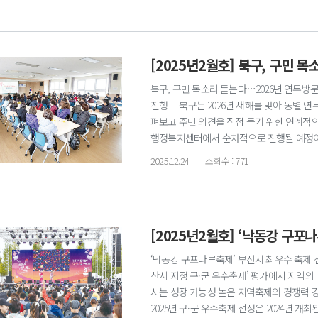
(대표 김명규)와 ㈜건축사사무소엠피아트(대표
로 선정된 ‘청사 산책’은 도시와 자연이 조
안정성 확보와 이용자 중심의 열린 공간 조성
용역을 실시하여 2026년 상반기 착공과 202
[2025년2월호] 북구, 구민 
북구, 구민 목소리 듣는다…2026년 연두방문
진행 북구는 2026년 새해를 맞아 동별 연
펴보고 주민 의견을 직접 듣기 위한 연례적인 
행정복지센터에서 순차적으로 진행될 예정이다
대화를 통해 생활 불편 사항을 비롯한 동별 
2025.12.24
조회수 : 771
활과 밀접한 지역 현안은 관련 담당 부서 검
의 비전과 정책 방향을 주민과 공유하고, 지
문의 행정지원과 ☎309-4116
[2025년2월호] ‘낙동강 구포
‘낙동강 구포나루축제’ 부산시 최우수 축제 
산시 지정 구·군 우수축제’ 평가에서 지역의
시는 성장 가능성 높은 지역축제의 경쟁력 강
2025년 구·군 우수축제 선정은 2024년 