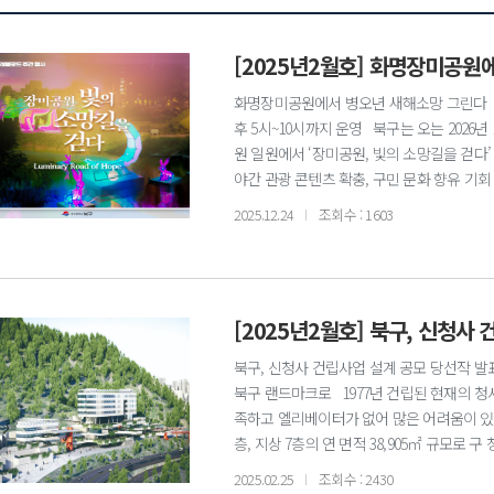
[2025년2월호] 화명장미공원
화명장미공원에서 병오년 새해소망 그린다 트래
후 5시~10시까지 운영 북구는 오는 2026년
원 일원에서 ‘장미공원, 빛의 소망길을 걷다
야간 관광 콘텐츠 확충, 구민 문화 향유 기회
원에 야간 경관조명과 빛 조형물을 설치해 
2025.12.24
조회수 : 1603
야간 경관, 새해 소망 메시지존, 포토존 등
가족 단위 방문객과 연인, 친구들이 함께 추
의 시작을 알리는 개막 점등식은 1월 26일
전역이 빛으로 물드는 순간을 지역 주민들과 
[2025년2월호] 북구, 신청사
되며, 별도의 입장료 없이 누구나 자유롭게 
관광 콘텐츠로 자리매김하길 기대한다”며 “
북구, 신청사 건립사업 설계 공모 당선작 발표
추억을 만들어 가길 바란다”고 말했다. 문의 미
북구 랜드마크로 1977년 건립된 현재의 
족하고 엘리베이터가 없어 많은 어려움이 있다
층, 지상 7층의 연 면적 38,905㎡ 규모로
청사 건립사업 설계 공모를 진행하였으며, 
2025.02.25
조회수 : 2430