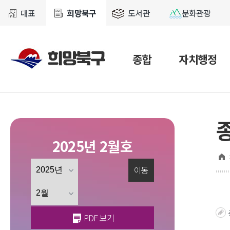
대표
희망북구
도서관
문화관광
종합
자치행정
2025년 2월호
이동
PDF 보기