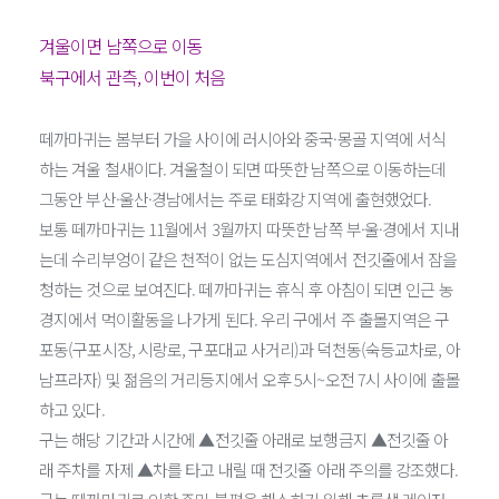
겨울이면 남쪽으로 이동
북구에서 관측, 이번이 처음
떼까마귀는 봄부터 가을 사이에 러시아와 중국·몽골 지역에 서식
하는 겨울 철새이다. 겨울철이 되면 따뜻한 남쪽으로 이동하는데
그동안 부산·울산·경남에서는 주로 태화강 지역에 출현했었다.
보통 떼까마귀는 11월에서 3월까지 따뜻한 남쪽 부·울·경에서 지내
는데 수리부엉이 같은 천적이 없는 도심지역에서 전깃줄에서 잠을
청하는 것으로 보여진다. 떼까마귀는 휴식 후 아침이 되면 인근 농
경지에서 먹이활동을 나가게 된다. 우리 구에서 주 출몰지역은 구
포동(구포시장, 시랑로, 구포대교 사거리)과 덕천동(숙등교차로, 아
남프라자) 및 젊음의 거리등지에서 오후 5시~오전 7시 사이에 출몰
하고 있다.
구는 해당 기간과 시간에 ▲전깃줄 아래로 보행금지 ▲전깃줄 아
래 주차를 자제 ▲차를 타고 내릴 때 전깃줄 아래 주의를 강조했다.