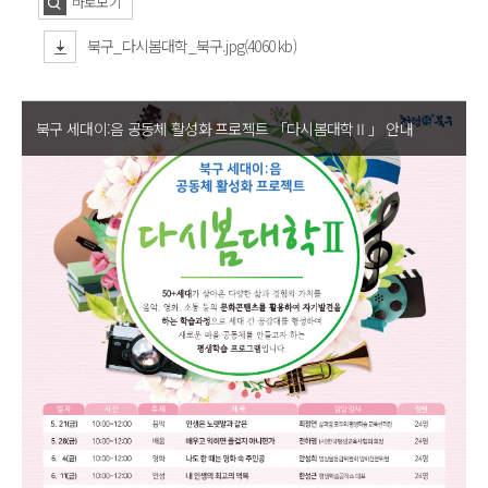
바로보기
북구_다시봄대학_북구.jpg(4060 kb)
북구 세대이:음 공동체 활성화 프로젝트 「다시봄대학Ⅱ」 안내