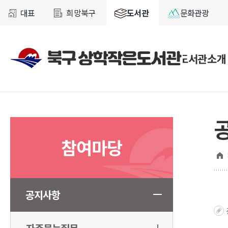
대표
희망북구
도서관
문화관광
도서관소개
참여마당
공지사항