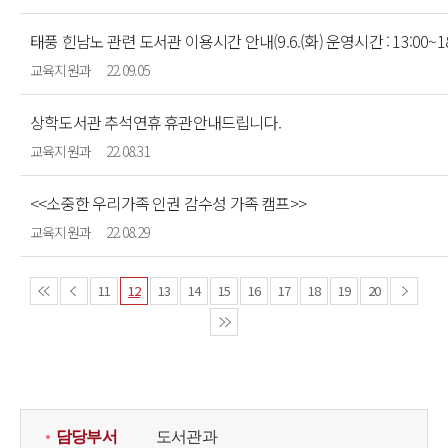
태풍 힌남노 관련 도서관 이용시간 안내(9.6.(화) 운영시간 : 13:00~18
교육지원과
22.09.05
상학도서관 추석연휴 휴관안내드립니다.
교육지원과
22.08.31
<<소중한 우리가족 인권 감수성 가족 캠프>>
교육지원과
22.08.29
11
12
13
14
15
16
17
18
19
20
담당부서
도서관과