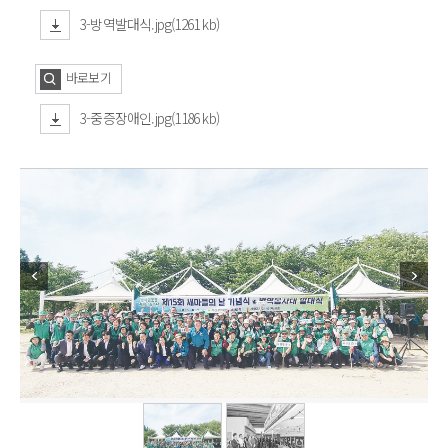
3-방역발대식.jpg(1261 kb)
바로보기
3-중증장애인.jpg(1186 kb)