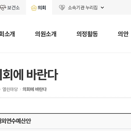
보건소
의회
소속기관 누리집
회소개
의원소개
의정활동
의안
의회에 바란다
열린마당
의회에 바란다
해외연수예산안