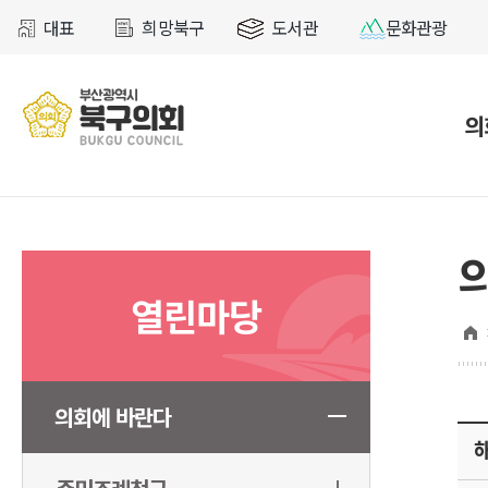
대표
희망북구
도서관
문화관광
의
열린마당
의회에 바란다