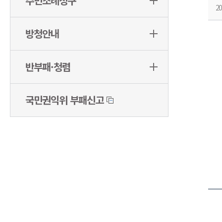
주민조례청구
20
방청안내
반부패·청렴
국민권익위 부패신고