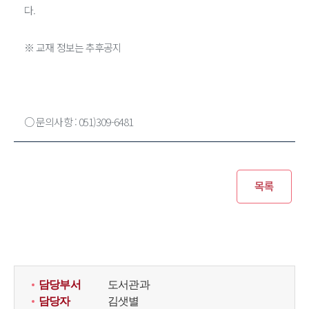
다.
※ 교재 정보는 추후공지
○ 문의사항 : 051)309-6481
담당부서
도서관과
담당자
김샛별