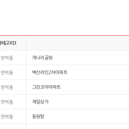
카테고리3
개나리공원
만덕동
벽산라인2차아파트
만덕동
그린코아아파트
만덕동
제일상가
만덕동
동원탕
만덕동