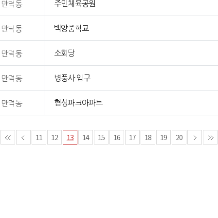
주민체육공원
만덕동
백양중학교
만덕동
소회당
만덕동
병풍사 입구
만덕동
협성파크아파트
만덕동
11
12
13
14
15
16
17
18
19
20